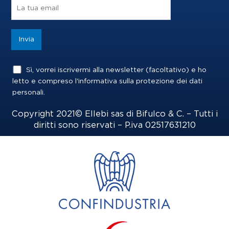
o
r
i
k
a
n
m
Sì, vorrei iscrivermi alla newsletter (facoltativo) e ho
letto e compreso l'informativa sulla
protezione dei dati
personali
.
Copyright 2021© Ellebi sas di Bifulco & C. – Tutti i
diritti sono riservati – P.iva 02517631210