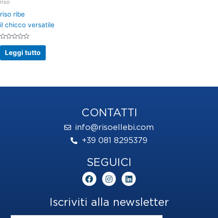
riso
riso ribe
il chicco versatile
Valutato
0
Leggi tutto
su
5
CONTATTI
info@risoellebi.com
+39 081 8295379
SEGUICI
F
I
L
a
n
i
c
s
n
e
t
k
Iscriviti alla newsletter
b
a
e
o
g
d