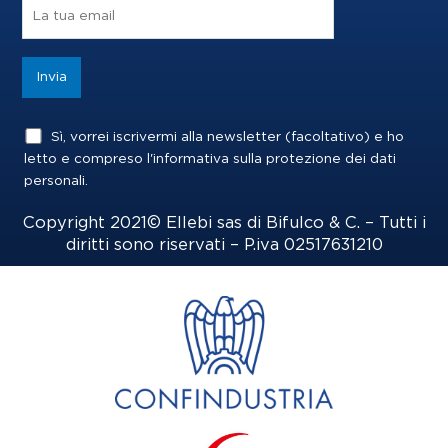
o
r
i
k
a
n
m
Sì, vorrei iscrivermi alla newsletter (facoltativo) e ho
letto e compreso l'informativa sulla
protezione dei dati
personali
.
Copyright 2021© Ellebi sas di Bifulco & C. – Tutti i
diritti sono riservati – P.iva 02517631210