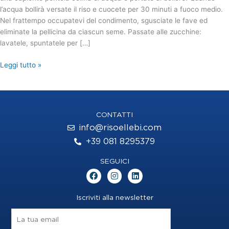
l’acqua bollirà versate il riso e cuocete per 30 minuti a fuoco medio.
Nel frattempo occupatevi del condimento, sgusciate le fave ed
eliminate la pellicina da ciascun seme. Passate alle zucchine:
lavatele, spuntatele per […]
Leggi tutto »
CONTATTI
info@risoellebi.com
+39 081 8295379
SEGUICI
F
I
L
a
n
i
c
s
n
e
t
k
Iscriviti alla newsletter
b
a
e
o
g
d
o
r
i