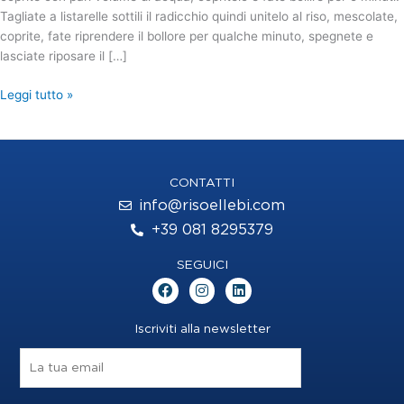
Tagliate a listarelle sottili il radicchio quindi unitelo al riso, mescolate,
coprite, fate riprendere il bollore per qualche minuto, spegnete e
lasciate riposare il […]
Leggi tutto »
CONTATTI
info@risoellebi.com
+39 081 8295379
SEGUICI
F
I
L
a
n
i
c
s
n
e
t
k
Iscriviti alla newsletter
b
a
e
o
g
d
o
r
i
k
a
n
m