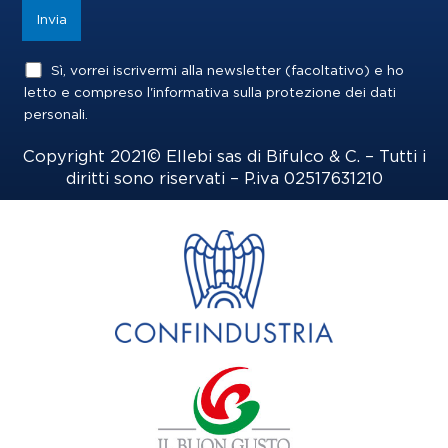
Sì, vorrei iscrivermi alla newsletter (facoltativo) e ho
letto e compreso l'informativa sulla
protezione dei dati
personali
.
Copyright 2021© Ellebi sas di Bifulco & C. – Tutti i
diritti sono riservati – P.iva 02517631210