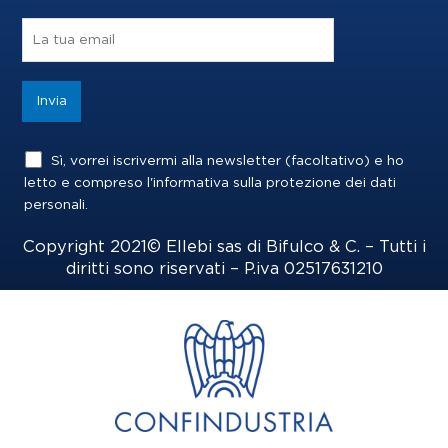
b
a
e
o
g
d
o
r
i
k
a
n
m
Sì, vorrei iscrivermi alla newsletter (facoltativo) e ho
letto e compreso l'informativa sulla
protezione dei dati
personali
.
Copyright 2021© Ellebi sas di Bifulco & C. – Tutti i
diritti sono riservati – P.iva 02517631210