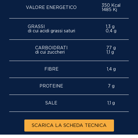
350 Kcal
VALORE ENERGETICO
1485 Kj
GRASSI
1,3 g
di cui acidi grassi saturi
0,4 g
CARBOIDRATI
77 g
di cui zuccheri
1,1 g
FIBRE
1,4 g
PROTEINE
7 g
SALE
1,1 g
SCARICA LA SCHEDA TECNICA