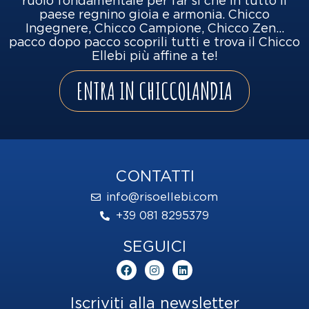
ruolo fondamentale per far sì che in tutto il
paese regnino gioia e armonia. Chicco
Ingegnere, Chicco Campione, Chicco Zen…
pacco dopo pacco scoprili tutti e trova il Chicco
Ellebi più affine a te!
ENTRA IN CHICCOLANDIA
CONTATTI
info@risoellebi.com
+39 081 8295379
SEGUICI
F
I
L
a
n
i
c
s
n
e
t
k
Iscriviti alla newsletter